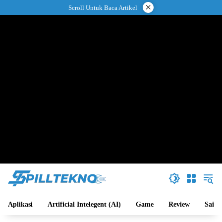
Langsung
×
Scroll Untuk Baca Artikel
ke
konten
Aplikasi
Artificial Intelegent (AI)
Game
Review
Sains