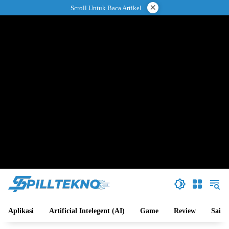
Langsung
×
Scroll Untuk Baca Artikel
ke
konten
Aplikasi
Artificial Intelegent (AI)
Game
Review
Sains