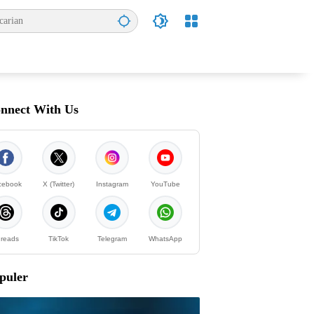
nnect With Us
cebook
X (Twitter)
Instagram
YouTube
reads
TikTok
Telegram
WhatsApp
puler