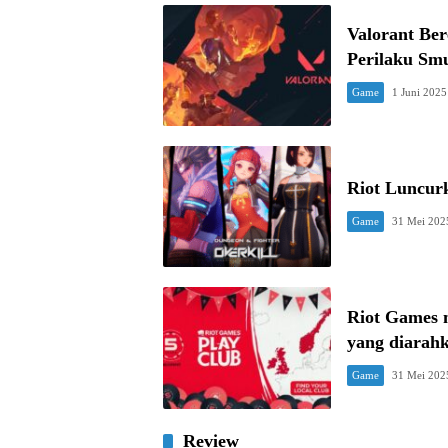
Valorant Ber
Perilaku Sm
Game
1 Juni 2025
Riot Luncurk
Game
31 Mei 202
Riot Games 
yang diarahk
Game
31 Mei 202
Review