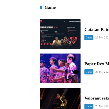
Game
Catatan Pa
Game
28 Mei 202
Paper Rex M
Game
25 Mei 202
Valorant se
Game
23 Mei 202