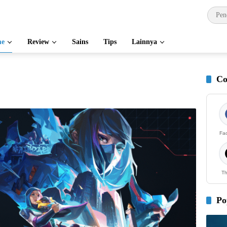
e
Review
Sains
Tips
Lainnya
Co
Fa
Th
Po