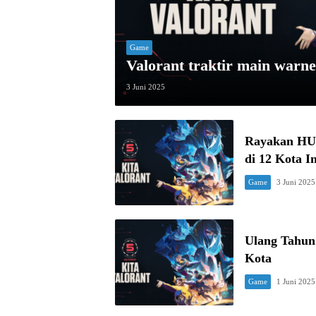
Game
Valorant traktir main warnet
3 Juni 2025
Rayakan HUT
di 12 Kota I
Game
3 Juni 2025
Ulang Tahun 
Kota
Game
1 Juni 2025