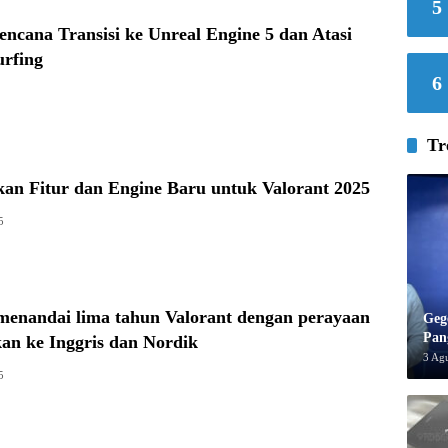
5
encana Transisi ke Unreal Engine 5 dan Atasi
urfing
6
Tr
an Fitur dan Engine Baru untuk Valorant 2025
5
menandai lima tahun Valorant dengan perayaan
Geg
Pan
an ke Inggris dan Nordik
3 Ag
5