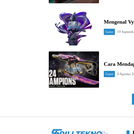
Mengenal Vys
Game
19 Septemb
Cara Mendap
Game
6 Agustus 