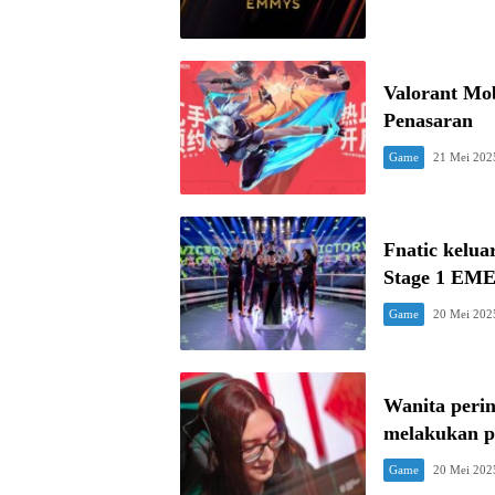
Valorant Mob
Penasaran
Game
21 Mei 202
Fnatic kelua
Stage 1 EM
Game
20 Mei 202
Wanita perin
melakukan p
Game
20 Mei 202