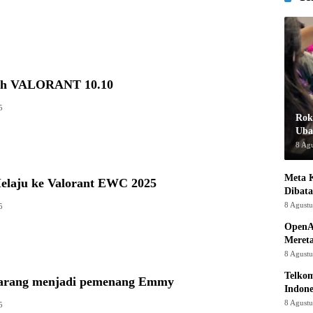
tch VALORANT 10.10
5
Rok
Uba
8 Ag
Meta K
elaju ke Valorant EWC 2025
Dibata
8 Agust
5
OpenA
Mereta
8 Agust
Telkom
karang menjadi pemenang Emmy
Indone
8 Agust
5