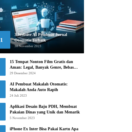
3 Website AI Pembuat Jurnal
1
Otomatis Terbaik
30 November 2023
15 Tempat Nonton Film Gratis dan
Aman: Legal, Banyak Genre, Bebas
Khawatir!
29 Desember 2024
AI Pembuat Makalah Otomatis:
Makalah Anda Auto Rapih
24 Juli 2023
Aplikasi Desain Baju PDH, Membuat
Pakaian Dinas yang Unik dan Menarik
5 November 2023
iPhone Ex Inter Bisa Pakai Kartu Apa