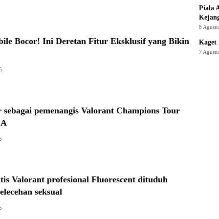
Piala 
Kejan
8 Agust
ile Bocor! Ini Deretan Fitur Eksklusif yang Bikin
Kaget 
7 Agust
5
r sebagai pemenangis Valorant Champions Tour
EA
5
tis Valorant profesional Fluorescent dituduh
elecehan seksual
5