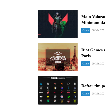
Main Valoran
Minimum dan
Game
30 Mei 202
Riot Games 
Paris
Game
29 Mei 202
Daftar tim
Game
28 Mei 202