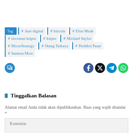
Tag:
Aset digital
bitcoin
Elon Musk
investasi kripto
kripto
Michael Saylor
MicroStrategy
Orang Terkaya
Prediksi Pasar
Samson Mow
Tinggalkan Balasan
Alamat email Anda tidak akan dipublikasikan.
Ruas yang wajib ditandai
*