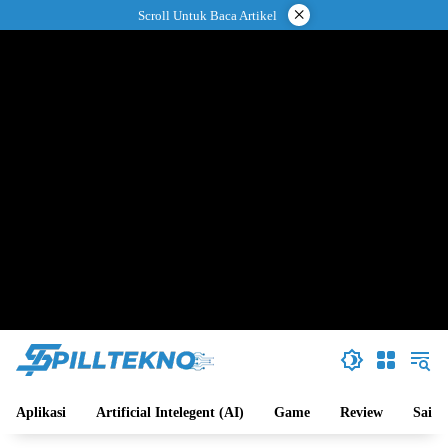
Langsung
×
Scroll Untuk Baca Artikel
ke
konten
Aplikasi
Artificial Intelegent (AI)
Game
Review
Sains