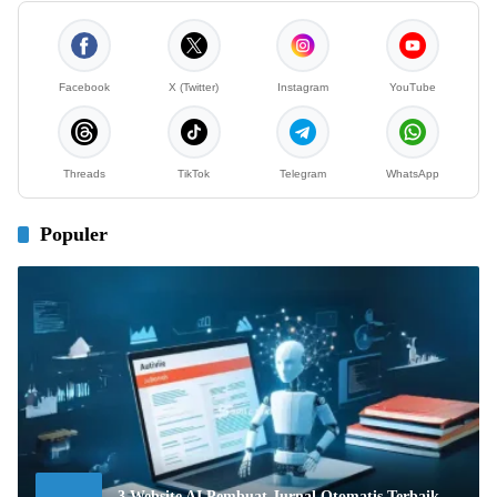
Facebook
X (Twitter)
Instagram
YouTube
Threads
TikTok
Telegram
WhatsApp
Populer
3 Website AI Pembuat Jurnal Otomatis Terbaik