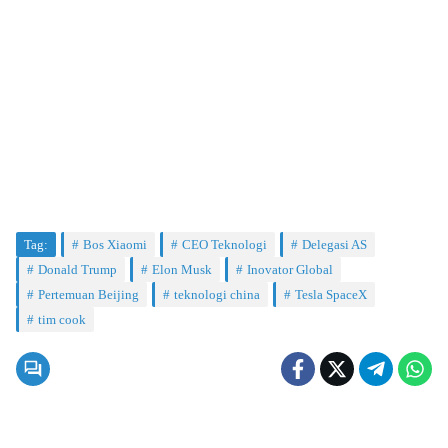
Tag:
Bos Xiaomi
CEO Teknologi
Delegasi AS
Donald Trump
Elon Musk
Inovator Global
Pertemuan Beijing
teknologi china
Tesla SpaceX
tim cook