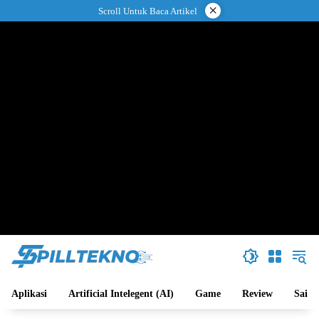
Langsung
×
Scroll Untuk Baca Artikel
ke
konten
Aplikasi
Artificial Intelegent (AI)
Game
Review
Sains