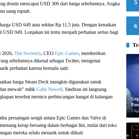
5
ang drastis mencapai USD 300 dari harga sebelumnya. Angka
ata uang rupiah.
arga USD 649 atau sekitar Rp 11,5 juta. Dengan kenaikan
6
i USD 949. Lonjakan ini tentu menjadi perhatian serius bagi
Tr
i 2026,
Tim Sweeney
, CEO
Epic Games
, memberikan
yang sebelumnya dikenal sebagai Twitter, mengenai
ik perhatian karena bernada satir.
enaikan harga Steam Deck mungkin digunakan untuk
r dan mewah” milik
Gabe Newell
. Sindiran ini langsung
gkapan tersebut memicu perbincangan hangat di kalangan
Geg
Pan
3 Ag
bu persaingan sengit antara Epic Games dan Valve di
 memang kerap bersaing dalam berbagai lini, mulai dari toko
aingan mereka selalu menarik untuk diikuti