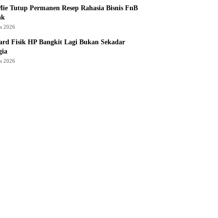
ie Tutup Permanen Resep Rahasia Bisnis FnB
ak
us 2026
rd Fisik HP Bangkit Lagi Bukan Sekadar
gia
us 2026