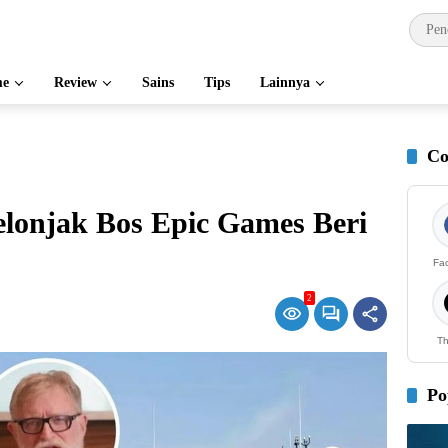
e
Review
Sains
Tips
Lainnya
Co
lonjak Bos Epic Games Beri
Fa
2
Th
Po