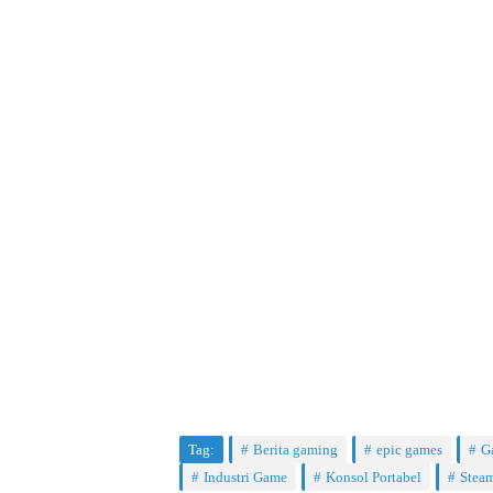
Tag:
Berita gaming
epic games
G
Industri Game
Konsol Portabel
Stea