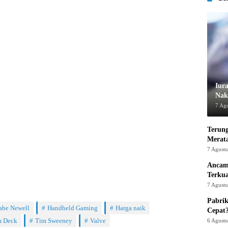
Iur
Nak
7 Ag
Terung
Merat
7 Agust
Ancam
Terku
7 Agust
Pabrik
abe Newell
Handheld Gaming
Harga naik
Cepat
m Deck
Tim Sweeney
Valve
6 Agust