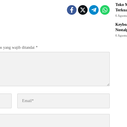
Toko M
Terku
6 Agust
Keyboa
Nostal
6 Agust
s yang wajib ditandai
*