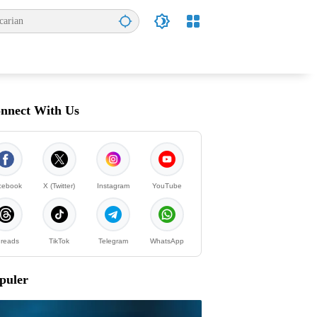
nnect With Us
cebook
X (Twitter)
Instagram
YouTube
reads
TikTok
Telegram
WhatsApp
puler