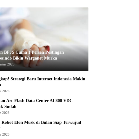
an BPJS Cuma 1 Persen Postingan
esindo Bikin Warganet Murka
ustus 2026
kap! Strategi Baru Internet Indonesia Makin
a
us 2026
an Arc Flash Data Center AI 800 VDC
ak Sudah
us 2026
 Robot Elon Musk di Bulan Siap Terwujud
?
us 2026