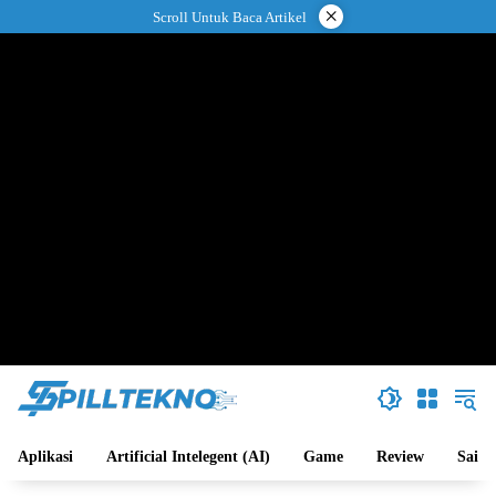
Langsung
×
Scroll Untuk Baca Artikel
ke
konten
Aplikasi
Artificial Intelegent (AI)
Game
Review
Sains