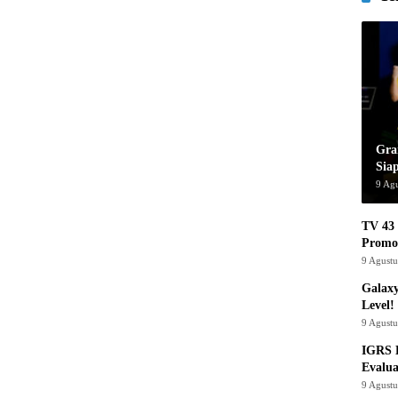
Gra
Sia
9 Ag
TV 43 
Promo
9 Agust
Galaxy
Level!
9 Agust
IGRS 
Evalua
9 Agust