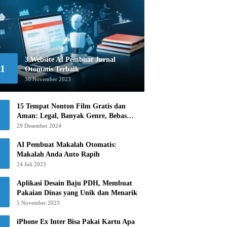
3 Website AI Pembuat Jurnal
1
Otomatis Terbaik
30 November 2023
15 Tempat Nonton Film Gratis dan
Aman: Legal, Banyak Genre, Bebas
Khawatir!
29 Desember 2024
AI Pembuat Makalah Otomatis:
Makalah Anda Auto Rapih
24 Juli 2023
Aplikasi Desain Baju PDH, Membuat
Pakaian Dinas yang Unik dan Menarik
5 November 2023
iPhone Ex Inter Bisa Pakai Kartu Apa