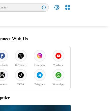
nnect With Us
cebook
X (Twitter)
Instagram
YouTube
reads
TikTok
Telegram
WhatsApp
puler