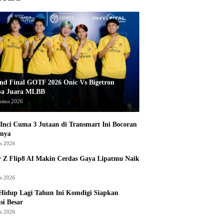
nd Final GOTF 2026 Onic Vs Bigetron
pa Juara MLBB
ustus 2026
Inci Cuma 3 Jutaan di Transmart Ini Bocoran
nya
us 2026
 Z Flip8 AI Makin Cerdas Gaya Lipatmu Naik
us 2026
Hidup Lagi Tahun Ini Komdigi Siapkan
si Besar
us 2026