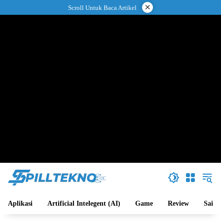
Langsung
×
Scroll Untuk Baca Artikel
ke
konten
Aplikasi
Artificial Intelegent (AI)
Game
Review
Sains