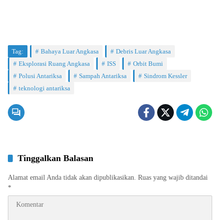
Tag:
Bahaya Luar Angkasa
Debris Luar Angkasa
Eksplorasi Ruang Angkasa
ISS
Orbit Bumi
Polusi Antariksa
Sampah Antariksa
Sindrom Kessler
teknologi antariksa
Tinggalkan Balasan
Alamat email Anda tidak akan dipublikasikan.
Ruas yang wajib ditandai
*