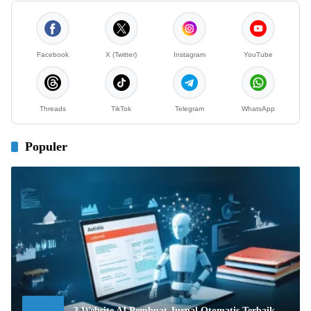
Facebook
X (Twitter)
Instagram
YouTube
Threads
TikTok
Telegram
WhatsApp
Populer
3 Website AI Pembuat Jurnal Otomatis Terbaik