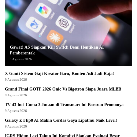
Gawat! AS Siapkan Kill Switch Demi Hentikan AI
Pemberontak
9 Agustus 2026
X Ganti Sistem Gaji Kreator Baru, Konten Asli Jadi Raja!
9 Agustus 2026
Grand Final GOTF 2026 Onic Vs Bigetron Siapa Juara MLBB
9 Agustus 2026
TV 43 Inci Cuma 3 Jutaan di Transmart Ini Bocoran Promonya
9 Agustus 2026
Galaxy Z Flip8 AI Makin Cerdas Gaya Lipatmu Naik Level!
9 Agustus 2026
IGRS Hidup Lagi Tahun Ini Komdigi Siapkan Evaluasi Besar