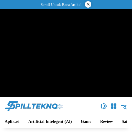
Langsung
×
Scroll Untuk Baca Artikel
ke
konten
Aplikasi
Artificial Intelegent (AI)
Game
Review
Sains