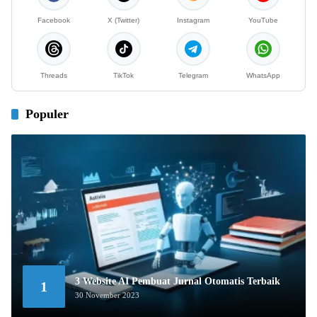
Facebook
X (Twitter)
Instagram
YouTube
Threads
TikTok
Telegram
WhatsApp
Populer
3 Website AI Pembuat Jurnal Otomatis Terbaik
1
30 November 2023