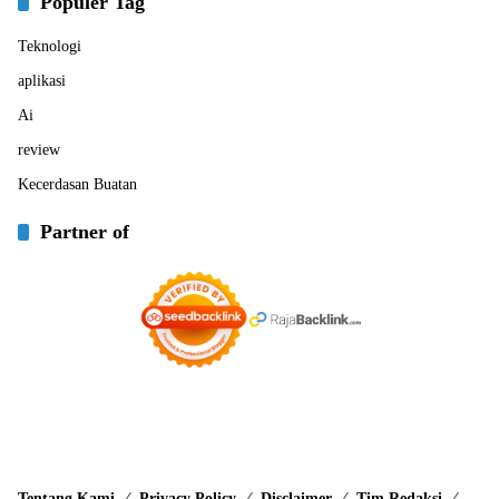
Populer Tag
Teknologi
aplikasi
Ai
review
Kecerdasan Buatan
Partner of
Tentang Kami
Privacy Policy
Disclaimer
Tim Redaksi