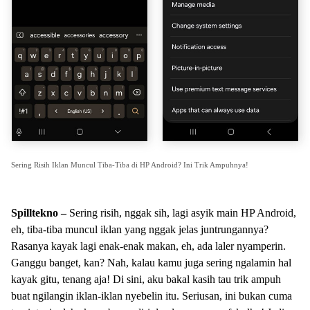
Sering Risih Iklan Muncul Tiba-Tiba di HP Android? Ini Trik Ampuhnya!
Spilltekno –
Sering risih, nggak sih, lagi asyik main HP Android,
eh, tiba-tiba muncul iklan yang nggak jelas juntrungannya?
Rasanya kayak lagi enak-enak makan, eh, ada laler nyamperin.
Ganggu banget, kan? Nah, kalau kamu juga sering ngalamin hal
kayak gitu, tenang aja! Di sini, aku bakal kasih tau trik ampuh
buat ngilangin iklan-iklan nyebelin itu. Seriusan, ini bukan cuma