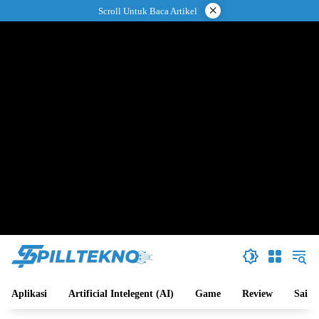
Langsung
×
Scroll Untuk Baca Artikel
ke
konten
Aplikasi
Artificial Intelegent (AI)
Game
Review
Sains