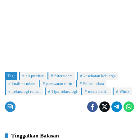
Tag:
air purifier
filter udara
kesehatan keluarga
kualitas udara
perawatan rutin
Polusi udara
Teknologi rumah
Tips Teknologi
udara bersih
Winix
Tinggalkan Balasan