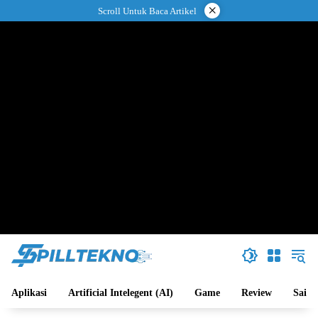
Langsung
×
Scroll Untuk Baca Artikel
ke
konten
Aplikasi
Artificial Intelegent (AI)
Game
Review
Sains