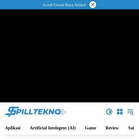
Langsung
×
Scroll Untuk Baca Artikel
ke
konten
Aplikasi
Artificial Intelegent (AI)
Game
Review
Sains