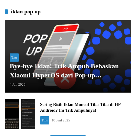
iklan pop up
Tips
Bye-bye Iklan! Trik Ampuh Bebaskan
Xiaomi HyperOS dari Pop-up
Menyebalkan
4 Juli 2025
Sering Risih Iklan Muncul Tiba-Tiba di HP
Android? Ini Trik Ampuhnya!
Tips
18 Juni 2025