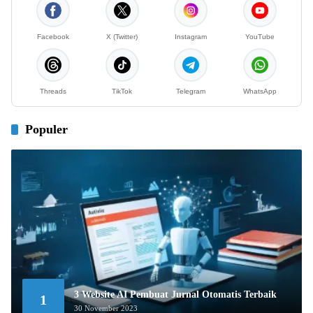
Facebook
X (Twitter)
Instagram
YouTube
Threads
TikTok
Telegram
WhatsApp
Populer
3 Website AI Pembuat Jurnal Otomatis Terbaik
1
30 November 2023