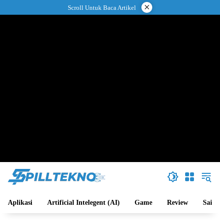
Langsung
×
Scroll Untuk Baca Artikel
ke
konten
Aplikasi
Artificial Intelegent (AI)
Game
Review
Sains