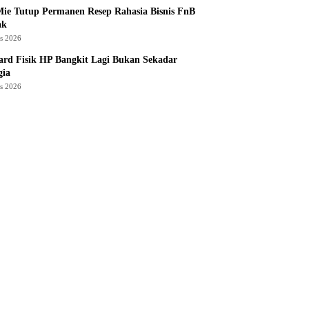
ie Tutup Permanen Resep Rahasia Bisnis FnB
ak
us 2026
rd Fisik HP Bangkit Lagi Bukan Sekadar
gia
us 2026