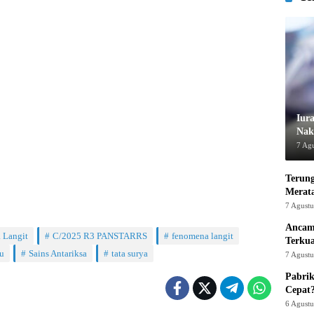
Iur
Nak
7 Ag
Terung
Merat
7 Agust
Ancam
 Langit
C/2025 R3 PANSTARRS
fenomena langit
Terku
u
Sains Antariksa
tata surya
7 Agust
Pabrik
Cepat
6 Agust