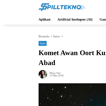
Langsung
ke
konten
Aplikasi
Artificial Intelegent (AI)
Gam
Beranda
Sains
Sains
Komet Awan Oort Kun
Abad
Maya Sari
13 Mei 2026