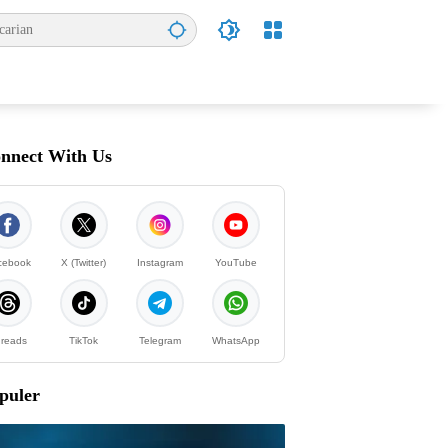
nnect With Us
cebook
X (Twitter)
Instagram
YouTube
reads
TikTok
Telegram
WhatsApp
puler