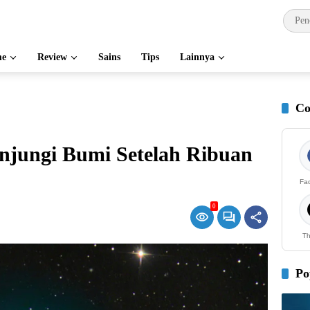
e
Review
Sains
Tips
Lainnya
Co
jungi Bumi Setelah Ribuan
Fa
0
Th
Po