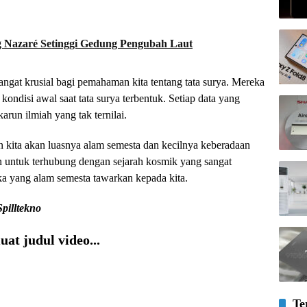
g Nazaré Setinggi Gedung Pengubah Laut
angat krusial bagi pemahaman kita tentang tata surya. Mereka
disi awal saat tata surya terbentuk. Setiap data yang
arun ilmiah yang tak ternilai.
n kita akan luasnya alam semesta dan kecilnya keberadaan
n untuk terhubung dengan sejarah kosmik yang sangat
ka yang alam semesta tawarkan kepada kita.
Spilltekno
at judul video...
Te