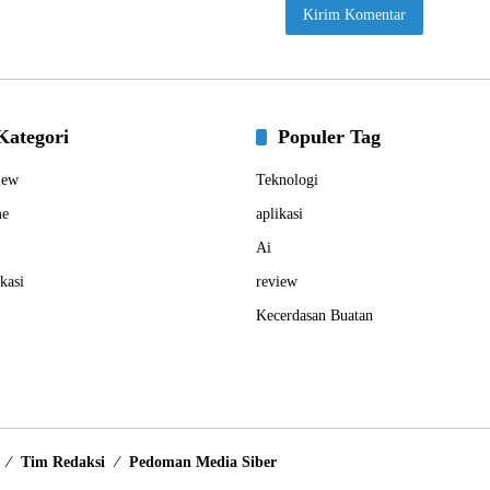
Kategori
Populer Tag
iew
Teknologi
e
aplikasi
Ai
kasi
review
Kecerdasan Buatan
Tim Redaksi
Pedoman Media Siber