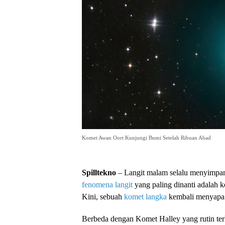
Komet Awan Oort Kunjungi Bumi Setelah Ribuan Abad
Spilltekno
– Langit malam selalu menyimpan 
fenomena langit
yang paling dinanti adalah
Kini, sebuah
komet langka
kembali menyapa 
Berbeda dengan Komet Halley yang rutin terl