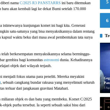
5
 diberi nama
C/2025 R3 PANSTARRS
ini baru ditemukan
an baru akan kembali lagi ke dekat Bumi setelah 170.000
6
 istimewanya kunjungan komet ini bagi kita. Generasi
ungkin satu-satunya yang bisa menyaksikannya dalam rentang
Tr
h kapsul waktu beku dari masa awal pembentukan tata surya
ra telah berkesempatan menyaksikannya selama berminggu-
bar gembira bagi komunitas
astronomi
dunia. Kehadirannya
jari objek dari wilayah terjauh.
menjadi fokus utama para peneliti. Mereka meyakini
Geg
t
, sebuah cangkang bundar raksasa yang menyelimuti seluruh
Pan
3 Ag
as terluar dari jangkauan gravitasi Matahari.
leh miliaran objek es dan batu yang membeku. Komet C/2025
bjek purba tersebut. Ia seperti sebuah saksi bisu dari