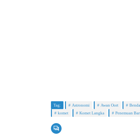
Tag:
Astronomi
Awan Oort
Benda
komet
Komet Langka
Penemuan Bar