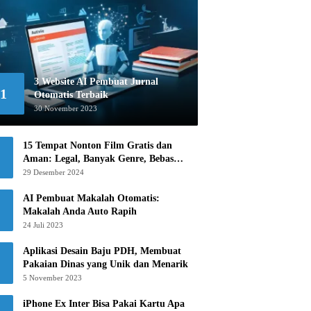
3 Website AI Pembuat Jurnal
1
Otomatis Terbaik
30 November 2023
15 Tempat Nonton Film Gratis dan
Aman: Legal, Banyak Genre, Bebas
Khawatir!
29 Desember 2024
AI Pembuat Makalah Otomatis:
Makalah Anda Auto Rapih
24 Juli 2023
Aplikasi Desain Baju PDH, Membuat
Pakaian Dinas yang Unik dan Menarik
5 November 2023
iPhone Ex Inter Bisa Pakai Kartu Apa