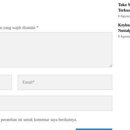
Toko M
Terku
6 Agust
Keyboa
s yang wajib ditandai
*
Nostal
6 Agust
 peramban ini untuk komentar saya berikutnya.