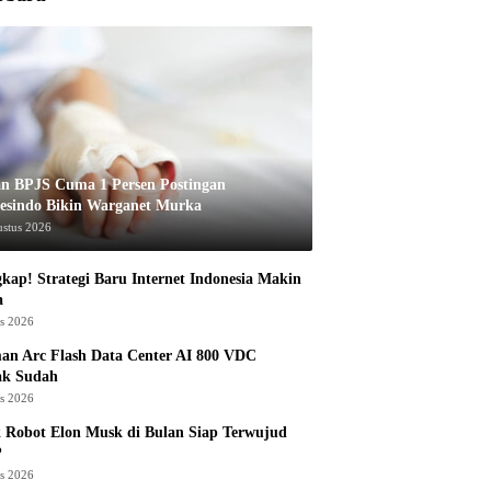
an BPJS Cuma 1 Persen Postingan
esindo Bikin Warganet Murka
ustus 2026
kap! Strategi Baru Internet Indonesia Makin
a
us 2026
an Arc Flash Data Center AI 800 VDC
ak Sudah
us 2026
 Robot Elon Musk di Bulan Siap Terwujud
?
us 2026