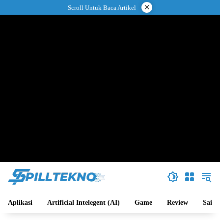
Langsung
×
Scroll Untuk Baca Artikel
ke
konten
Aplikasi
Artificial Intelegent (AI)
Game
Review
Sains