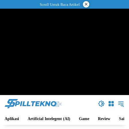
Langsung
×
Scroll Untuk Baca Artikel
ke
konten
Aplikasi
Artificial Intelegent (AI)
Game
Review
Sains