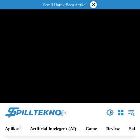
Langsung
×
Scroll Untuk Baca Artikel
ke
konten
Aplikasi
Artificial Intelegent (AI)
Game
Review
Sains