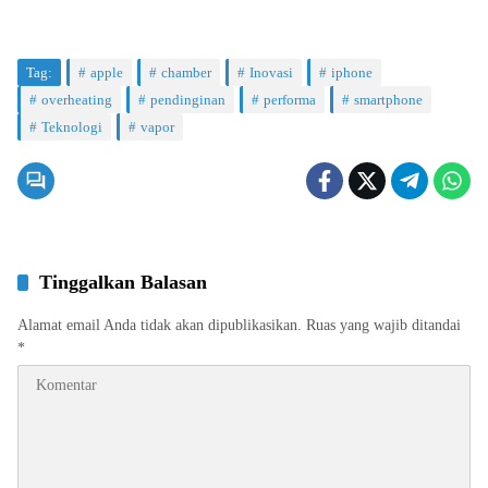
Tag:
apple
chamber
Inovasi
iphone
overheating
pendinginan
performa
smartphone
Teknologi
vapor
Tinggalkan Balasan
Alamat email Anda tidak akan dipublikasikan.
Ruas yang wajib ditandai
*