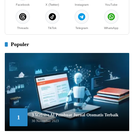
Facebook
X (Twitter)
Instagram
YouTube
Threads
TikTok
Telegram
WhatsApp
Populer
3 Website AI Pembuat Jurnal Otomatis Terbaik
1
30 November 2023