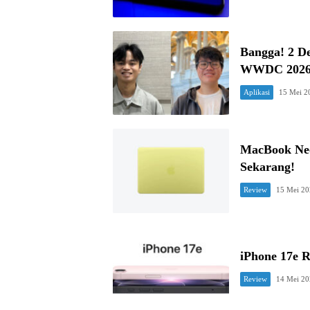
Bangga! 2 D
WWDC 202
Aplikasi
15 Mei 2
MacBook Neo
Sekarang!
Review
15 Mei 2
iPhone 17e R
Review
14 Mei 2