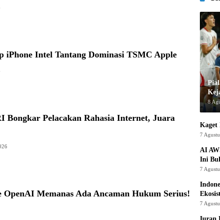
6
ip iPhone Intel Tantang Dominasi TSMC Apple
6
Pia
Kej
8 Ag
I Bongkar Pelacakan Rahasia Internet, Juara
Kaget 
7 Agust
026
AI AW
Ini Bu
7 Agust
Indon
e OpenAI Memanas Ada Ancaman Hukum Serius!
Ekosis
7 Agust
Iuran 