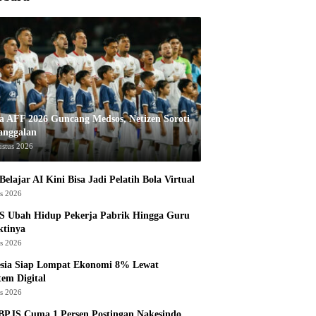
la AFF 2026 Guncang Medsos, Netizen Soroti
anggalan
ustus 2026
Belajar AI Kini Bisa Jadi Pelatih Bola Virtual
us 2026
S Ubah Hidup Pekerja Pabrik Hingga Guru
ktinya
us 2026
esia Siap Lompat Ekonomi 8% Lewat
tem Digital
us 2026
BPJS Cuma 1 Persen Postingan Nakesindo