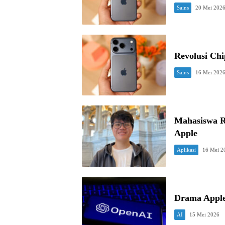
Sains
20 Mei 202
Revolusi Ch
Sains
16 Mei 202
Mahasiswa R
Apple
Aplikasi
16 Mei 2
Drama Appl
AI
15 Mei 2026