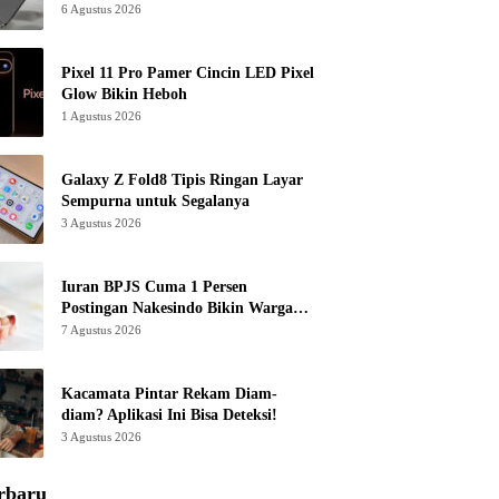
6 Agustus 2026
Pixel 11 Pro Pamer Cincin LED Pixel
Glow Bikin Heboh
1 Agustus 2026
Galaxy Z Fold8 Tipis Ringan Layar
Sempurna untuk Segalanya
3 Agustus 2026
Iuran BPJS Cuma 1 Persen
Postingan Nakesindo Bikin Warganet
Murka
7 Agustus 2026
Kacamata Pintar Rekam Diam-
diam? Aplikasi Ini Bisa Deteksi!
3 Agustus 2026
rbaru