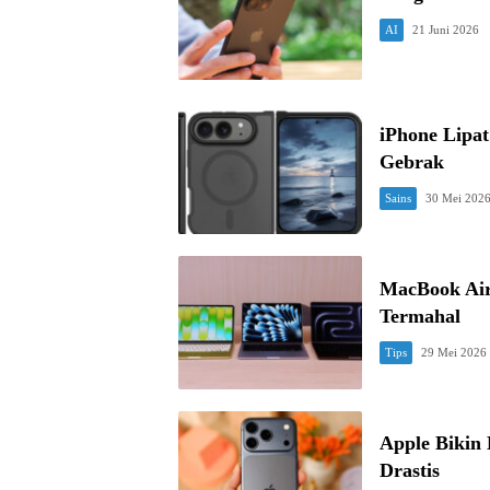
AI
21 Juni 2026
iPhone Lipat
Gebrak
Sains
30 Mei 202
MacBook Air
Termahal
Tips
29 Mei 2026
Apple Bikin
Drastis