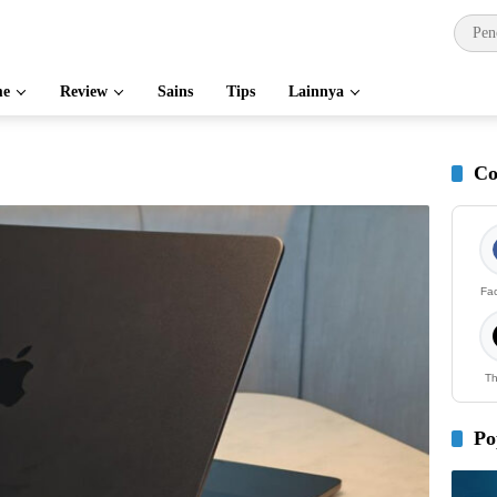
e
Review
Sains
Tips
Lainnya
Co
Fa
Th
Po