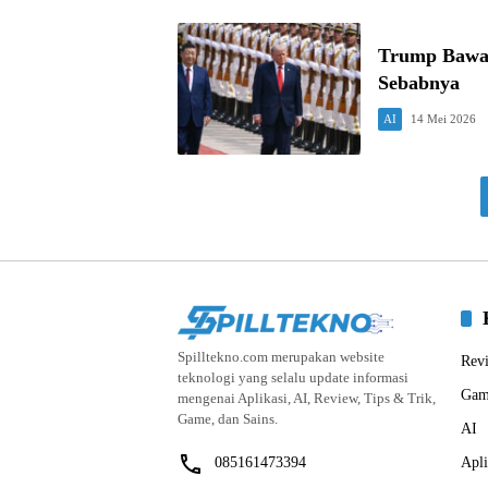
Trump Bawa B
Sebabnya
AI
14 Mei 2026
Spilltekno.com merupakan website
Rev
teknologi yang selalu update informasi
Gam
mengenai Aplikasi, AI, Review, Tips & Trik,
Game, dan Sains.
AI
085161473394
Apli