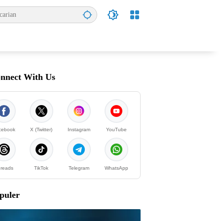
nnect With Us
cebook
X (Twitter)
Instagram
YouTube
reads
TikTok
Telegram
WhatsApp
puler