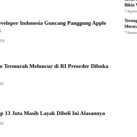
Bikin
7 Agust
Terung
eveloper Indonesia Guncang Panggung Apple
Merat
6
7 Agust
026
 Termurah Meluncur di RI Preorder Dibuka
026
p 13 Juta Masih Layak Dibeli Ini Alasannya
026