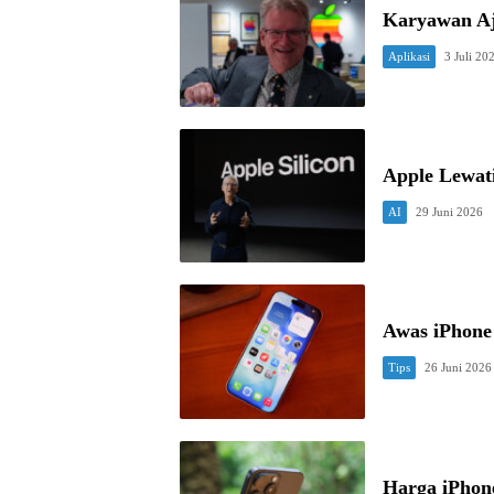
Karyawan Aja
Aplikasi
3 Juli 20
Apple Lewat
AI
29 Juni 2026
Awas iPhone
Tips
26 Juni 2026
Harga iPhon