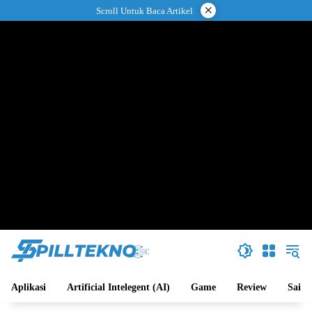
Langsung
×
Scroll Untuk Baca Artikel
ke
konten
Aplikasi
Artificial Intelegent (AI)
Game
Review
Sains