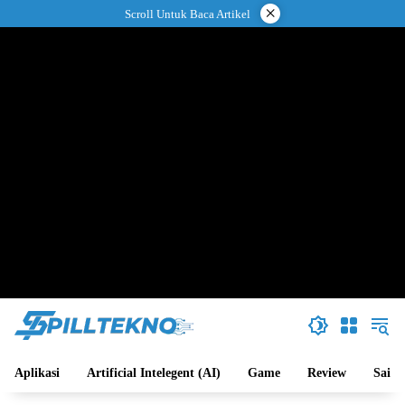
Langsung
×
Scroll Untuk Baca Artikel
ke
konten
Aplikasi
Artificial Intelegent (AI)
Game
Review
Sains