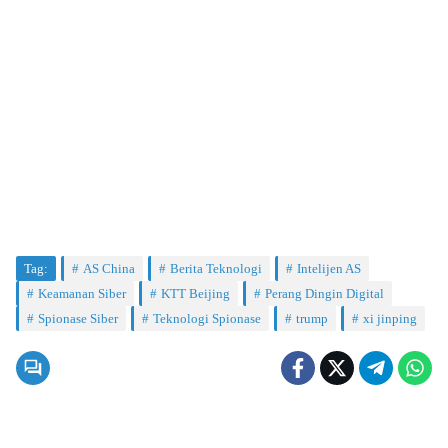
Tag:
AS China
Berita Teknologi
Intelijen AS
Keamanan Siber
KTT Beijing
Perang Dingin Digital
Spionase Siber
Teknologi Spionase
trump
xi jinping