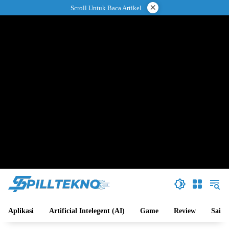
Langsung
×
Scroll Untuk Baca Artikel
ke
konten
Aplikasi
Artificial Intelegent (AI)
Game
Review
Sains