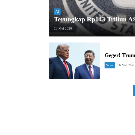
AI
Terungkap Rp143 Triliun AS
26 Mei 2026
Geger! Trum
Sains
16 Mei 202