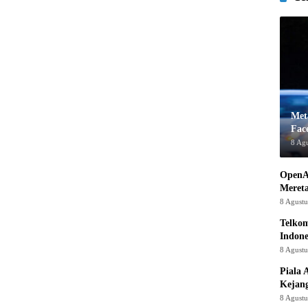
Met
Fac
8 Ag
OpenA
Mereta
8 Agust
Telkom
Indone
8 Agust
Piala 
Kejan
8 Agust