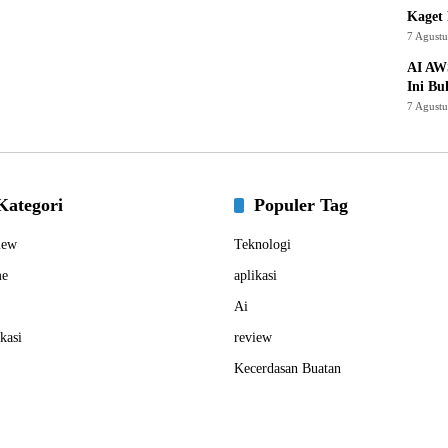
Kaget 
7 Agust
AI AW
Ini Bu
7 Agust
Kategori
Populer Tag
iew
Teknologi
e
aplikasi
Ai
kasi
review
Kecerdasan Buatan