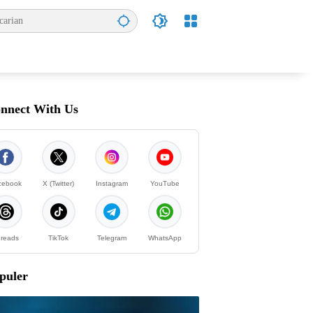
nnect With Us
cebook
X (Twitter)
Instagram
YouTube
reads
TikTok
Telegram
WhatsApp
puler