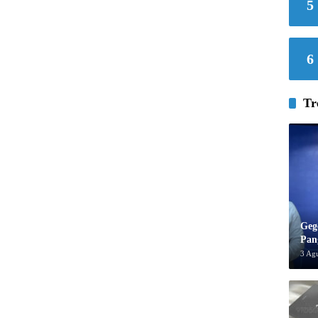
5
6
Tr
Geg
Pan
3 Ag