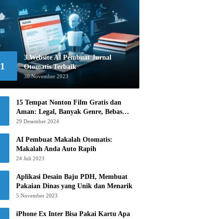
3 Website AI Pembuat Jurnal
1
Otomatis Terbaik
30 November 2023
15 Tempat Nonton Film Gratis dan
Aman: Legal, Banyak Genre, Bebas
Khawatir!
29 Desember 2024
AI Pembuat Makalah Otomatis:
Makalah Anda Auto Rapih
24 Juli 2023
Aplikasi Desain Baju PDH, Membuat
Pakaian Dinas yang Unik dan Menarik
5 November 2023
iPhone Ex Inter Bisa Pakai Kartu Apa