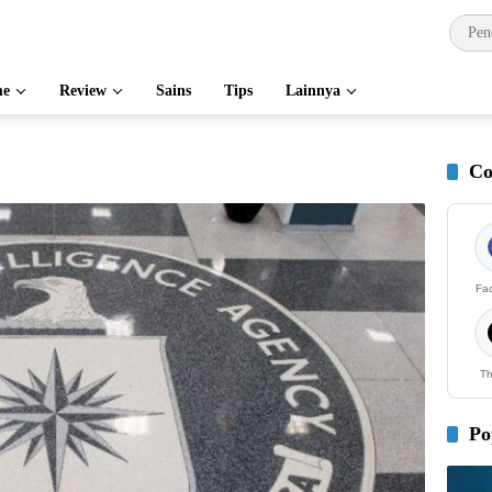
e
Review
Sains
Tips
Lainnya
Co
Fa
Th
Po