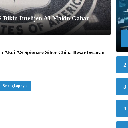
 Bikin Intelijen AI Makin Gahar
p Akui AS Spionase Siber China Besar-besaran
6
2
3
Selengkapnya
4