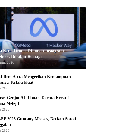
a Kena Denda Triliunan Instagram
ebook Dibatasi Remaja
ustus 2026
I Rem Astra Mengerikan Kemampuan
snya Terlalu Kuat
us 2026
sel Genjot AI Ribuan Talenta Kreatif
sia Melejit
us 2026
AFF 2026 Guncang Medsos, Netizen Soroti
ggalan
us 2026