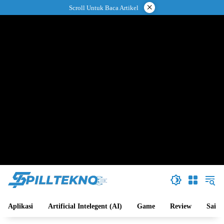
Langsung
×
Scroll Untuk Baca Artikel
ke
konten
Aplikasi
Artificial Intelegent (AI)
Game
Review
Sains