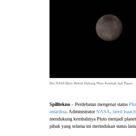
Bos NASA Bikin Heboh Dukung Pluto Kembali Jadi Planet
Spilltekno
– Perdebatan mengenai status
Plu
antariksa
. Administrator
NASA
,
Jared Isaac
mendukung kembalinya Pluto menjadi planet 
pihak yang selama ini merindukan status lama