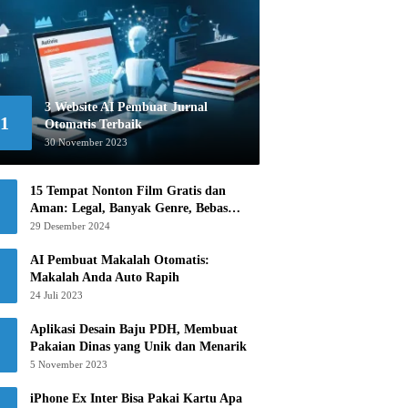
3 Website AI Pembuat Jurnal
1
Otomatis Terbaik
30 November 2023
15 Tempat Nonton Film Gratis dan
Aman: Legal, Banyak Genre, Bebas
Khawatir!
29 Desember 2024
AI Pembuat Makalah Otomatis:
Makalah Anda Auto Rapih
24 Juli 2023
Aplikasi Desain Baju PDH, Membuat
Pakaian Dinas yang Unik dan Menarik
5 November 2023
iPhone Ex Inter Bisa Pakai Kartu Apa