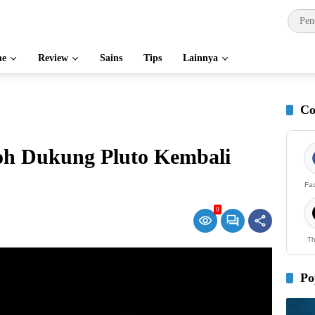
e
Review
Sains
Tips
Lainnya
Co
h Dukung Pluto Kembali
Fa
0
Th
Po