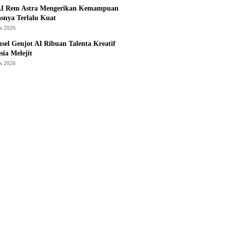
I Rem Astra Mengerikan Kemampuan
snya Terlalu Kuat
us 2026
sel Genjot AI Ribuan Talenta Kreatif
sia Melejit
us 2026