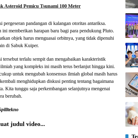
ak Asteroid Pemicu Tsunami 100 Meter
si pergeseran pandangan di kalangan otoritas antariksa.
 ini memberikan harapan baru bagi para pendukung Pluto.
atkan objek harus menguasai orbitnya, yang tidak dipenuhi
ain di Sabuk Kuiper.
tersebut terlalu sempit dan mengabaikan karakteristik
ilmiah yang kompleks ini masih terus berlanjut hingga kini.
cukup untuk mengubah konsensus ilmiah global masih harus
ni kembali menghidupkan diskusi penting tentang bagaimana
kita. Kita tunggu saja perkembangan selanjutnya mengenai
era berubah.
Spilltekno
at judul video...
Te