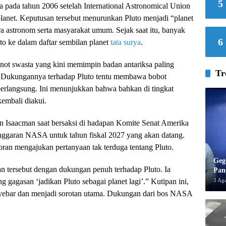
5
ya pada tahun 2006 setelah International Astronomical Union
planet. Keputusan tersebut menurunkan Pluto menjadi “planet
a astronom serta masyarakat umum. Sejak saat itu, banyak
6
 ke dalam daftar sembilan planet
tata surya
.
onot swasta yang kini memimpin badan antariksa paling
Tr
r. Dukungannya terhadap Pluto tentu membawa bobot
 berlangsung. Ini menunjukkan bahwa bahkan di tingkat
kembali diakui.
an Isaacman saat bersaksi di hadapan Komite Senat Amerika
anggaran NASA untuk tahun fiskal 2027 yang akan datang.
ran mengajukan pertanyaan tak terduga tentang Pluto.
Geg
 tersebut dengan dukungan penuh terhadap Pluto. Ia
Pan
3 Ag
gagasan ‘jadikan Pluto sebagai planet lagi’.” Kutipan ini,
nyebar dan menjadi sorotan utama. Dukungan dari bos NASA