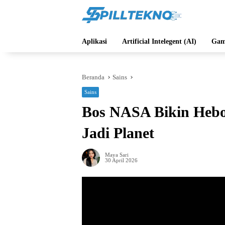
Langsung
ke
konten
Aplikasi
Artificial Intelegent (AI)
Gam
Beranda
Sains
Sains
Bos NASA Bikin Hebo
Jadi Planet
Maya Sari
30 April 2026