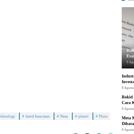
IGR
Eva
9 Ag
Indust
Invest
8 Agust
Rokid 
Cara 
8 Agust
Teknologi
Jared Isaacman
Nasa
planet
Pluto
Meta K
Dibata
8 Agust