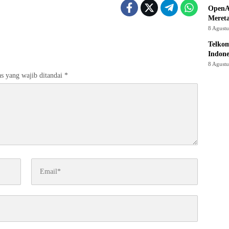
OpenA
Mereta
8 Agust
Telkom
Indone
8 Agust
s yang wajib ditandai
*