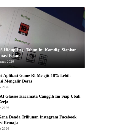
S Hidup Lagi Tahun Ini Komdigi Siapkan
luasi Besar
ustus 2026
ri Aplikasi Game RI Melejit 18% Lebih
asi Mengalir Deras
us 2026
AI Glasses Kacamata Canggih Ini Siap Ubah
Kerja
us 2026
ena Denda Triliunan Instagram Facebook
si Remaja
us 2026