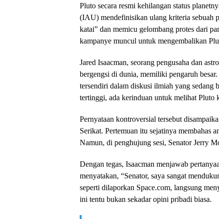
Pluto secara resmi kehilangan status planetn
(IAU) mendefinisikan ulang kriteria sebuah 
katai” dan memicu gelombang protes dari par
kampanye muncul untuk mengembalikan Pluto
Jared Isaacman, seorang pengusaha dan astr
bergengsi di dunia, memiliki pengaruh besa
tersendiri dalam diskusi ilmiah yang sedang
tertinggi, ada kerinduan untuk melihat Pluto 
Pernyataan kontroversial tersebut disampaik
Serikat. Pertemuan itu sejatinya membahas 
Namun, di penghujung sesi, Senator Jerry Mo
Dengan tegas, Isaacman menjawab pertanyaan
menyatakan, “Senator, saya sangat mendukung 
seperti dilaporkan Space.com, langsung me
ini tentu bukan sekadar opini pribadi biasa.