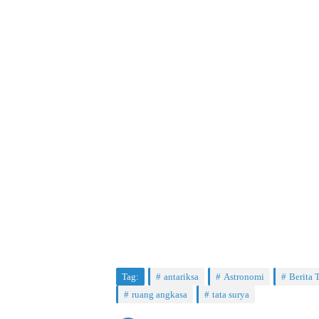
Tag:
antariksa
Astronomi
Berita 
ruang angkasa
tata surya