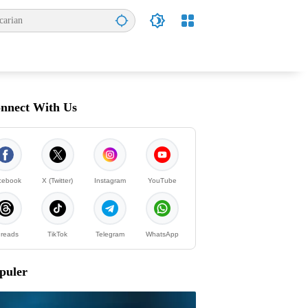
nnect With Us
cebook
X (Twitter)
Instagram
YouTube
reads
TikTok
Telegram
WhatsApp
puler