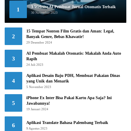
3 Website AI Pembuat Jurnal Otomatis Terbaik
1
30 November 2023
15 Tempat Nonton Film Gratis dan Aman: Legal,
2
Banyak Genre, Bebas Khawatir!
29 Desember 2024
AI Pembuat Makalah Otomatis: Makalah Anda Auto
3
Rapih
24 Juli 2023
Aplikasi Desain Baju PDH, Membuat Pakaian Dinas
4
yang Unik dan Menarik
5 November 2023
iPhone Ex Inter Bisa Pakai Kartu Apa Saja? Ini
5
Jawabannya!
19 Januari 2024
Aplikasi Translate Bahasa Palembang Terbaik
6
9 Agustus 2023