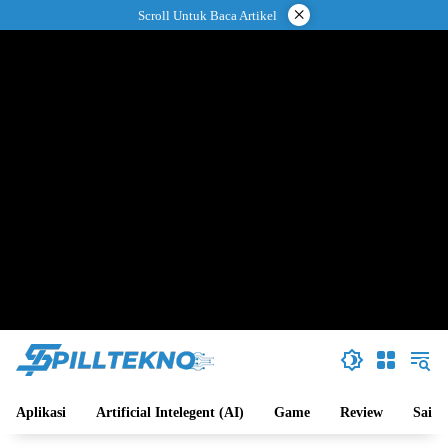
Langsung
×
Scroll Untuk Baca Artikel
ke
konten
Aplikasi
Artificial Intelegent (AI)
Game
Review
Sains