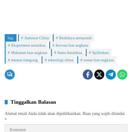
Tag:
Astronot China
Budidaya aeroponik
Eksperimen antariksa
Inovasi luar angkasa
Makanan luar angkasa
Sains Antariksa
Spilltekno
stasiun tiangong
teknologi china
tomat luar angkasa
Tinggalkan Balasan
Alamat email Anda tidak akan dipublikasikan.
Ruas yang wajib ditandai
*