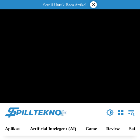
Langsung
×
Scroll Untuk Baca Artikel
ke
konten
Aplikasi
Artificial Intelegent (AI)
Game
Review
Sains