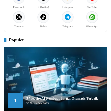
Facebook
X (Twitter)
Instagram
YouTube
Threads
TikTok
Telegram
WhatsApp
Populer
3 Website AI Pembuat Jurnal Otomatis Terbaik
1
30 November 2023