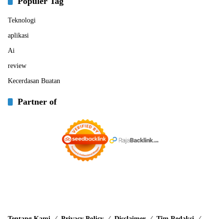
Populer Tag
Teknologi
aplikasi
Ai
review
Kecerdasan Buatan
Partner of
Tentang Kami
Privacy Policy
Disclaimer
Tim Redaksi