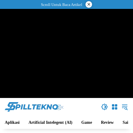
Langsung
×
Scroll Untuk Baca Artikel
ke
konten
Aplikasi
Artificial Intelegent (AI)
Game
Review
Sains