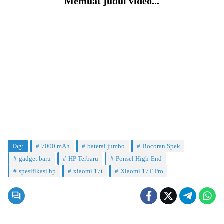
Memuat judul video...
Tag:
7000 mAh
baterai jumbo
Bocoran Spek
gadget baru
HP Terbaru
Ponsel High-End
spesifikasi hp
xiaomi 17t
Xiaomi 17T Pro