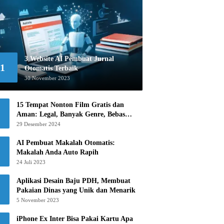
3 Website AI Pembuat Jurnal
1
Otomatis Terbaik
30 November 2023
15 Tempat Nonton Film Gratis dan
Aman: Legal, Banyak Genre, Bebas
Khawatir!
29 Desember 2024
AI Pembuat Makalah Otomatis:
Makalah Anda Auto Rapih
24 Juli 2023
Aplikasi Desain Baju PDH, Membuat
Pakaian Dinas yang Unik dan Menarik
5 November 2023
iPhone Ex Inter Bisa Pakai Kartu Apa