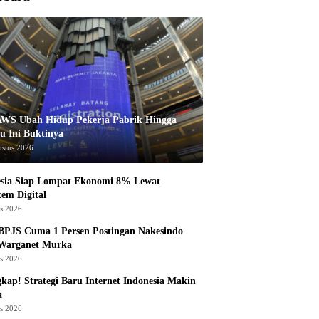
AWS Ubah Hidup Pekerja Pabrik Hingga
u Ini Buktinya
ustus 2026
esia Siap Lompat Ekonomi 8% Lewat
tem Digital
us 2026
BPJS Cuma 1 Persen Postingan Nakesindo
 Warganet Murka
us 2026
kap! Strategi Baru Internet Indonesia Makin
a
us 2026