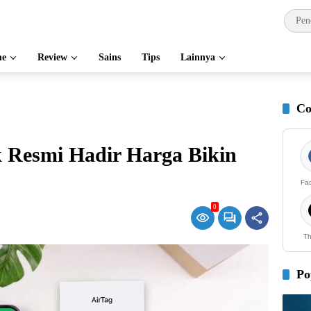
e
Review
Sains
Tips
Lainnya
Co
k Resmi Hadir Harga Bikin
Fa
0
Th
Po