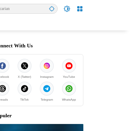
nnect With Us
cebook
X (Twitter)
Instagram
YouTube
reads
TikTok
Telegram
WhatsApp
puler