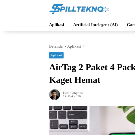
Langsung
ke
konten
Aplikasi
Artificial Intelegent (AI)
Gam
Beranda
Aplikasi
Aplikasi
AirTag 2 Paket 4 Pac
Kaget Hemat
Dedi Cahyono
14 Mei 2026