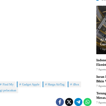
AI 
Gur
7 Ag
Indon
Ekosis
7 Agust
Iuran 
Bikin
Find My
Gadget Apple
Harga AirTag
iBox
7 Agust
gi pelacakan
Terung
Merat
7 Agust