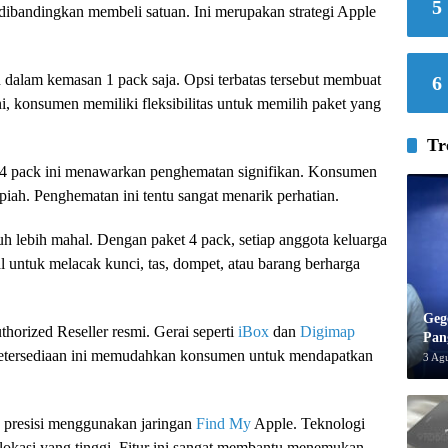
5
dibandingkan membeli satuan. Ini merupakan strategi Apple
 dalam kemasan 1 pack saja. Opsi terbatas tersebut membuat
6
Kini, konsumen memiliki fleksibilitas untuk memilih paket yang
Tr
 4 pack ini menawarkan penghematan signifikan. Konsumen
piah. Penghematan ini tentu sangat menarik perhatian.
uh lebih mahal. Dengan paket 4 pack, setiap anggota keluarga
l untuk melacak kunci, tas, dompet, atau barang berharga
Geg
horized Reseller resmi. Gerai seperti
iBox
dan
Digimap
Pan
Ketersediaan ini memudahkan konsumen untuk mendapatkan
3 Ag
n presisi menggunakan jaringan
Find My
Apple. Teknologi
okasi yang tinggi. Fitur ini sangat membantu menemukan