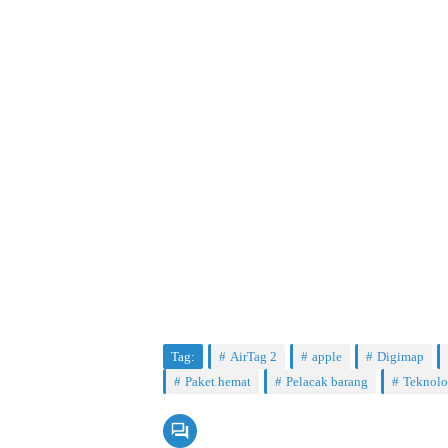
Tag:
AirTag 2
apple
Digimap
Paket hemat
Pelacak barang
Teknolo