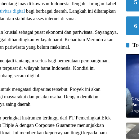
5
entang luas di kawasan Indonesia Tengah. Jaringan kabel
ivitas digital
bagi berbagai daerah. Langkah ini diharapkan
n dan stabilitas akses internet di sana.
6
krusial sebagai pusat ekonomi dan pariwisata. Sayangnya,
tinggal dibandingkan wilayah barat. Kehadiran Merindo akan
Tr
n pariwisata yang belum maksimal.
l menjadi tantangan serius bagi pemerataan pembangunan.
 terpusat di wilayah barat Indonesia. Kondisi ini
bang secara digital.
ntuk mengatasi disparitas tersebut. Proyek ini akan
agi masyarakat dan pelaku usaha. Dengan demikian,
Geg
ya saing daerah.
Pan
3 Ag
h peringkat instrumen tertinggi dari PT Pemeringkat Efek
au Triple A dengan Corporate Guarantee menunjukkan
 kuat. Ini memberikan kepercayaan tinggi kepada para