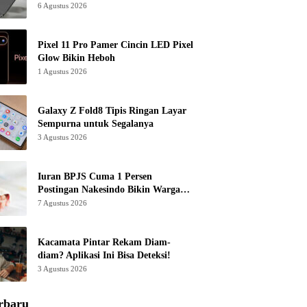
6 Agustus 2026
Pixel 11 Pro Pamer Cincin LED Pixel
Glow Bikin Heboh
1 Agustus 2026
Galaxy Z Fold8 Tipis Ringan Layar
Sempurna untuk Segalanya
3 Agustus 2026
Iuran BPJS Cuma 1 Persen
Postingan Nakesindo Bikin Warganet
Murka
7 Agustus 2026
Kacamata Pintar Rekam Diam-
diam? Aplikasi Ini Bisa Deteksi!
3 Agustus 2026
rbaru