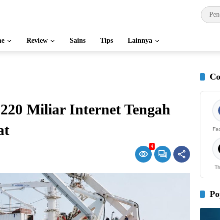
e
Review
Sains
Tips
Lainnya
Co
220 Miliar Internet Tengah
at
Fa
4
Th
Po