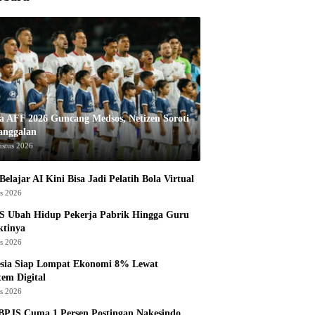
la AFF 2026 Guncang Medsos, Netizen Soroti
anggalan
ustus 2026
Belajar AI Kini Bisa Jadi Pelatih Bola Virtual
us 2026
S Ubah Hidup Pekerja Pabrik Hingga Guru
ktinya
us 2026
esia Siap Lompat Ekonomi 8% Lewat
tem Digital
us 2026
BPJS Cuma 1 Persen Postingan Nakesindo