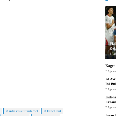
Pia
Kej
8 Ag
Kaget 
7 Agust
AI AW
Ini Bu
7 Agust
Indon
Ekosis
7 Agust
infrastruktur internet
kabel laut
Iuran 