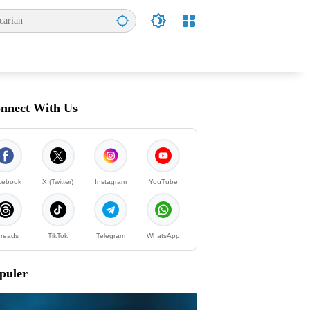
nnect With Us
cebook
X (Twitter)
Instagram
YouTube
reads
TikTok
Telegram
WhatsApp
puler