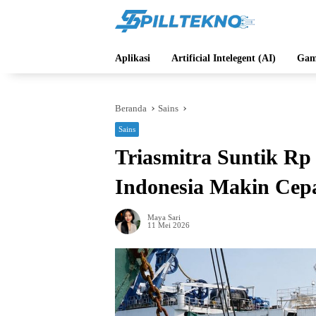
Langsung
ke
konten
Aplikasi
Artificial Intelegent (AI)
Gam
Beranda
Sains
Sains
Triasmitra Suntik Rp 
Indonesia Makin Cep
Maya Sari
11 Mei 2026