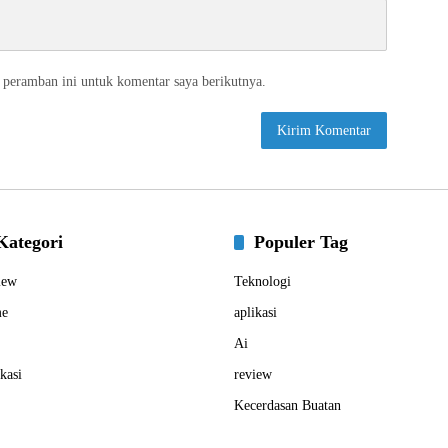
 peramban ini untuk komentar saya berikutnya.
Kategori
Populer Tag
iew
Teknologi
e
aplikasi
Ai
kasi
review
Kecerdasan Buatan