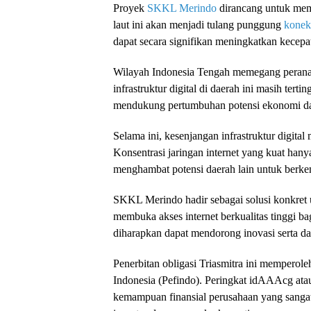
Proyek
SKKL Merindo
dirancang untuk memb
laut ini akan menjadi tulang punggung
konekt
dapat secara signifikan meningkatkan kecepata
Wilayah Indonesia Tengah memegang peranan 
infrastruktur digital di daerah ini masih ter
mendukung pertumbuhan potensi ekonomi da
Selama ini, kesenjangan infrastruktur digita
Konsentrasi jaringan internet yang kuat hanya
menghambat potensi daerah lain untuk berkem
SKKL Merindo hadir sebagai solusi konkret u
membuka akses internet berkualitas tinggi b
diharapkan dapat mendorong inovasi serta da
Penerbitan obligasi Triasmitra ini memperole
Indonesia (Pefindo). Peringkat idAAAcg at
kemampuan finansial perusahaan yang sangat