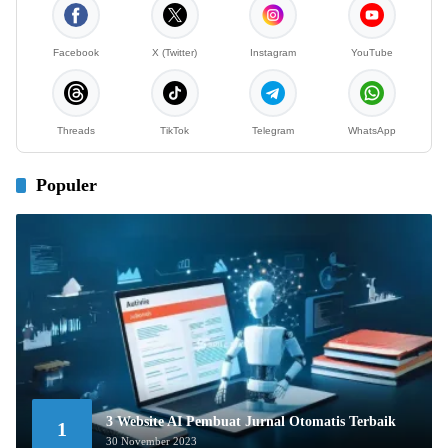
Facebook
X (Twitter)
Instagram
YouTube
Threads
TikTok
Telegram
WhatsApp
Populer
3 Website AI Pembuat Jurnal Otomatis Terbaik
1
30 November 2023