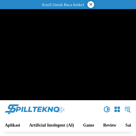
Langsung
×
Scroll Untuk Baca Artikel
ke
konten
Aplikasi
Artificial Intelegent (AI)
Game
Review
Sains