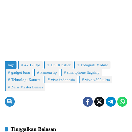
Tag:
4k 120fps
DSLR Killer
Fotografi Mobile
gadget baru
kamera hp
smartphone flagship
Teknologi Kamera
vivo indonesia
vivo x300 ultra
Zeiss Master Lenses
Tinggalkan Balasan