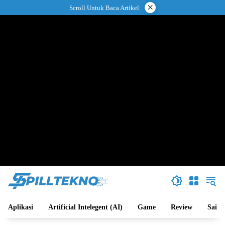
Langsung
×
Scroll Untuk Baca Artikel
ke
konten
Aplikasi
Artificial Intelegent (AI)
Game
Review
Sains