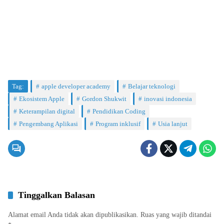
Tag:
apple developer academy
Belajar teknologi
Ekosistem Apple
Gordon Shukwit
inovasi indonesia
Keterampilan digital
Pendidikan Coding
Pengembang Aplikasi
Program inklusif
Usia lanjut
Tinggalkan Balasan
Alamat email Anda tidak akan dipublikasikan.
Ruas yang wajib ditandai