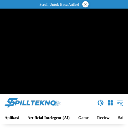
Langsung
×
Scroll Untuk Baca Artikel
ke
konten
Aplikasi
Artificial Intelegent (AI)
Game
Review
Sains