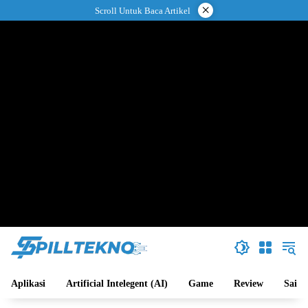
Langsung
×
Scroll Untuk Baca Artikel
ke
konten
Aplikasi
Artificial Intelegent (AI)
Game
Review
Sains