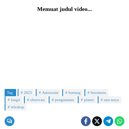
Memuat judul video...
Tag:
2025
Astronomi
bintang
fenomena
langit
observasi
pengamatan
planet
tata surya
teleskop