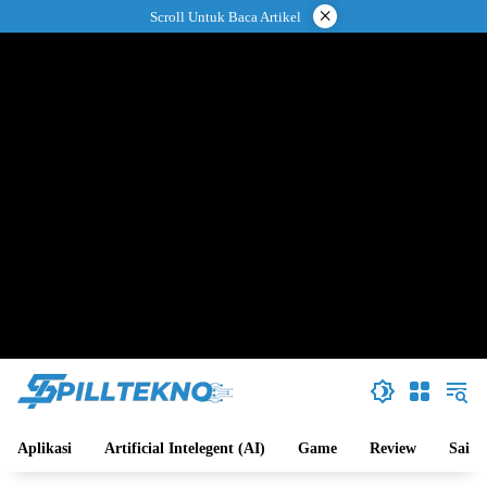
Langsung
×
Scroll Untuk Baca Artikel
ke
konten
Aplikasi
Artificial Intelegent (AI)
Game
Review
Sains