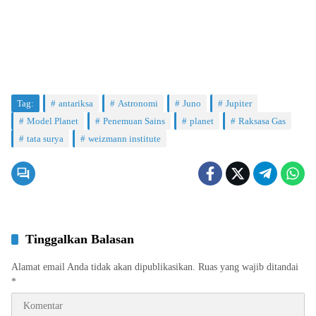
Tag:
antariksa
Astronomi
Juno
Jupiter
Model Planet
Penemuan Sains
planet
Raksasa Gas
tata surya
weizmann institute
Tinggalkan Balasan
Alamat email Anda tidak akan dipublikasikan.
Ruas yang wajib ditandai
*