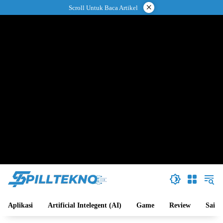
Langsung
×
Scroll Untuk Baca Artikel
ke
konten
Aplikasi
Artificial Intelegent (AI)
Game
Review
Sains