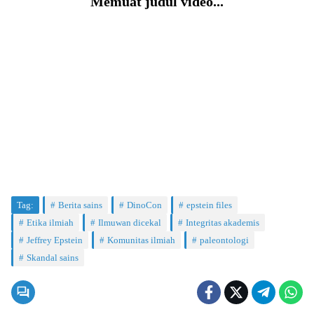
Memuat judul video...
Tag:
Berita sains
DinoCon
epstein files
Etika ilmiah
Ilmuwan dicekal
Integritas akademis
Jeffrey Epstein
Komunitas ilmiah
paleontologi
Skandal sains