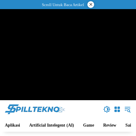
Langsung
×
Scroll Untuk Baca Artikel
ke
konten
Aplikasi
Artificial Intelegent (AI)
Game
Review
Sains