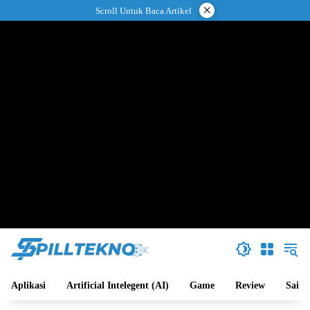
Langsung
×
Scroll Untuk Baca Artikel
ke
konten
Aplikasi
Artificial Intelegent (AI)
Game
Review
Sains