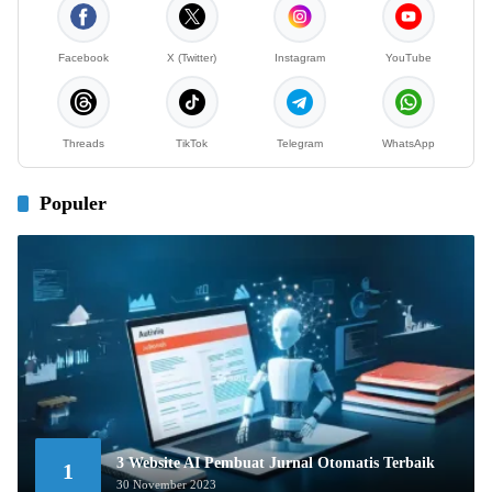
Facebook
X (Twitter)
Instagram
YouTube
Threads
TikTok
Telegram
WhatsApp
Populer
3 Website AI Pembuat Jurnal Otomatis Terbaik
1
30 November 2023