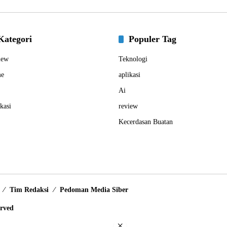
Kategori
Populer Tag
iew
Teknologi
e
aplikasi
Ai
kasi
review
Kecerdasan Buatan
Tim Redaksi
Pedoman Media Siber
erved
×