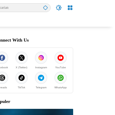
nnect With Us
cebook
X (Twitter)
Instagram
YouTube
reads
TikTok
Telegram
WhatsApp
puler