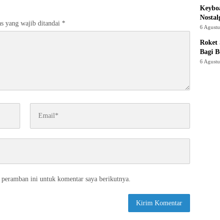
Keyboa
Nostal
s yang wajib ditandai
*
6 Agust
Roket
Bagi 
6 Agust
 peramban ini untuk komentar saya berikutnya.