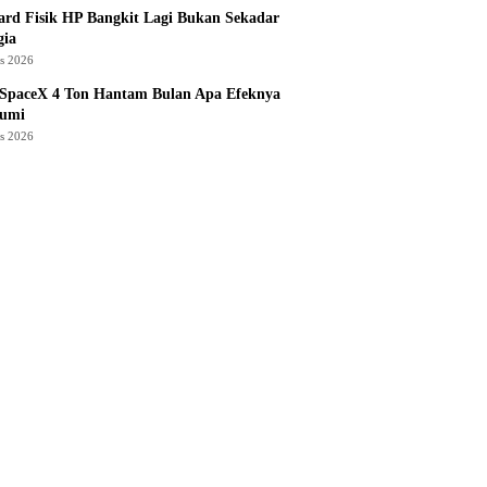
rd Fisik HP Bangkit Lagi Bukan Sekadar
gia
us 2026
 SpaceX 4 Ton Hantam Bulan Apa Efeknya
Bumi
us 2026