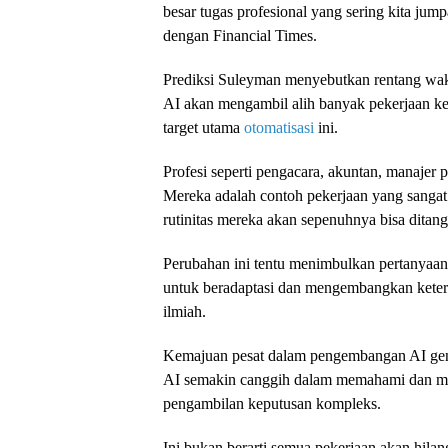
besar tugas profesional yang sering kita ju
dengan Financial Times.
Prediksi Suleyman menyebutkan rentang wakt
AI akan mengambil alih banyak pekerjaan ke
target utama
otomatisasi
ini.
Profesi seperti pengacara, akuntan, manajer 
Mereka adalah contoh pekerjaan yang sangat
rutinitas mereka akan sepenuhnya bisa ditang
Perubahan ini tentu menimbulkan pertanyaan
untuk beradaptasi dan mengembangkan keteram
ilmiah.
Kemajuan pesat dalam pengembangan AI gen
AI semakin canggih dalam memahami dan me
pengambilan keputusan kompleks.
Ini bukan berarti semua pekerjaan akan hila