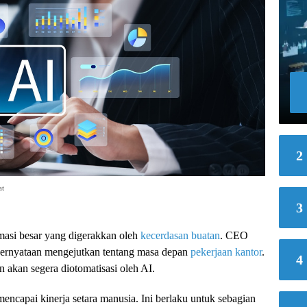
2
at
3
masi besar yang digerakkan oleh
kecerdasan buatan
. CEO
ernyataan mengejutkan tentang masa depan
pekerjaan kantor
.
4
 akan segera diotomatisasi oleh AI.
ncapai kinerja setara manusia. Ini berlaku untuk sebagian