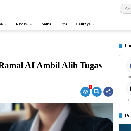
e
Review
Sains
Tips
Lainnya
Co
Ramal AI Ambil Alih Tugas
Fa
4
Th
Po