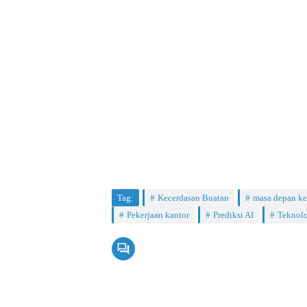
Tag:
Kecerdasan Buatan
masa depan ke
Pekerjaan kantor
Prediksi AI
Teknolo