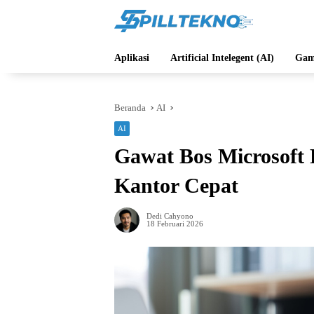
Langsung
ke
konten
Aplikasi
Artificial Intelegent (AI)
Gam
Beranda
AI
AI
Gawat Bos Microsoft 
Kantor Cepat
Dedi Cahyono
18 Februari 2026