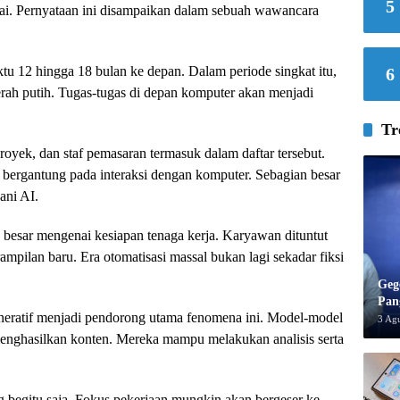
5
mpai. Pernyataan ini disampaikan dalam sebuah wawancara
u 12 hingga 18 bulan ke depan. Dalam periode singkat itu,
6
rah putih. Tugas-tugas di depan komputer akan menjadi
Tr
proyek, dan staf pemasaran termasuk dalam daftar tersebut.
 bergantung pada interaksi dengan komputer. Sebagian besar
ani AI.
 besar mengenai kesiapan tenaga kerja. Karyawan dituntut
pilan baru. Era otomatisasi massal bukan lagi sekadar fiksi
Geg
Pan
eratif menjadi pendorong utama fenomena ini. Model-model
3 Ag
nghasilkan konten. Mereka mampu melakukan analisis serta
ng begitu saja. Fokus pekerjaan mungkin akan bergeser ke