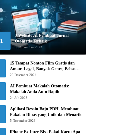
3 Website AI Pembuat Jurnal
1
Otomatis Terbaik
30 November 2023
15 Tempat Nonton Film Gratis dan
Aman: Legal, Banyak Genre, Bebas
Khawatir!
29 Desember 2024
AI Pembuat Makalah Otomatis:
Makalah Anda Auto Rapih
24 Juli 2023
Aplikasi Desain Baju PDH, Membuat
Pakaian Dinas yang Unik dan Menarik
5 November 2023
iPhone Ex Inter Bisa Pakai Kartu Apa