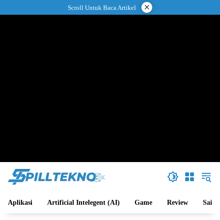
Langsung
×
Scroll Untuk Baca Artikel
ke
konten
Aplikasi
Artificial Intelegent (AI)
Game
Review
Sains