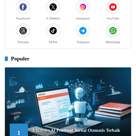
Facebook
X (Twitter)
Instagram
YouTube
Threads
TikTok
Telegram
WhatsApp
Populer
3 Website AI Pembuat Jurnal Otomatis Terbaik
1