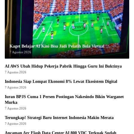
Kaget Belajar AI Kini Bisa Jadi Pelatih Bola Virtual
7 Agustus 2026
AI AWS Ubah Hidup Pekerja Pabrik Hingga Guru Ini Buktinya
7 Agustus 2026
Indonesia Siap Lompat Ekonomi 8% Lewat Ekosistem Digital
7 Agustus 2026
Iuran BPJS Cuma 1 Persen Postingan Nakesindo Bikin Warganet
Murka
7 Agustus 2026
Terungkap! Strategi Baru Internet Indonesia Makin Merata
7 Agustus 2026
Ancaman Arc Flash Data Center AI 800 VDC Terkuak Sudah