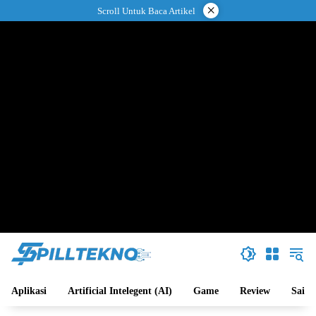
Langsung
×
Scroll Untuk Baca Artikel
ke
konten
Aplikasi
Artificial Intelegent (AI)
Game
Review
Sains