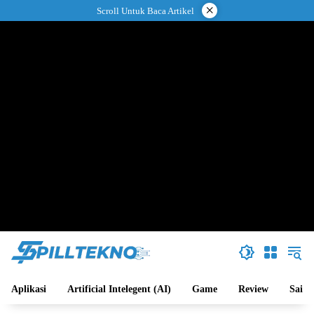
Langsung
×
Scroll Untuk Baca Artikel
ke
konten
Aplikasi
Artificial Intelegent (AI)
Game
Review
Sains