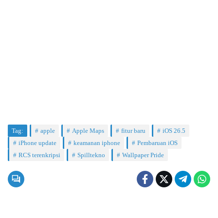
Tag:
apple
Apple Maps
fitur baru
iOS 26.5
iPhone update
keamanan iphone
Pembaruan iOS
RCS terenkripsi
Spilltekno
Wallpaper Pride