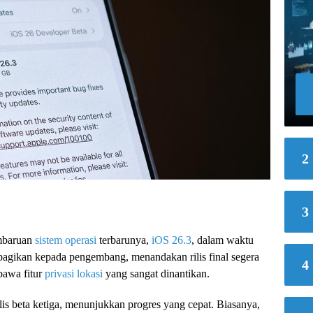
2
3
mbaruan
sistem operasi
terbarunya,
iOS 26.3
, dalam waktu
ibagikan kepada pengembang, menandakan rilis final segera
4
bawa fitur
privasi lokasi
yang sangat dinantikan.
ilis beta ketiga, menunjukkan progres yang cepat. Biasanya,