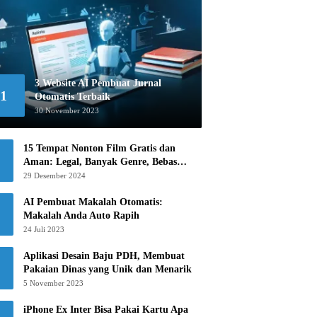
3 Website AI Pembuat Jurnal
1
Otomatis Terbaik
30 November 2023
15 Tempat Nonton Film Gratis dan
Aman: Legal, Banyak Genre, Bebas
Khawatir!
29 Desember 2024
AI Pembuat Makalah Otomatis:
Makalah Anda Auto Rapih
24 Juli 2023
Aplikasi Desain Baju PDH, Membuat
Pakaian Dinas yang Unik dan Menarik
5 November 2023
iPhone Ex Inter Bisa Pakai Kartu Apa