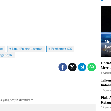
Met
Fac
ata
Limit Precise Location
Pembaruan iOS
8 Ag
ogi Apple
OpenA
Mereta
8 Agust
Telkom
Indone
8 Agust
Piala 
s yang wajib ditandai
*
Kejan
8 Agust