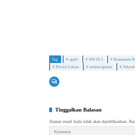
Tag:
apple
iOS 26.3
Keamanan D
Privasi Lokasi
sistem operasi
Teknol
Tinggalkan Balasan
Alamat email Anda tidak akan dipublikasikan.
Rua