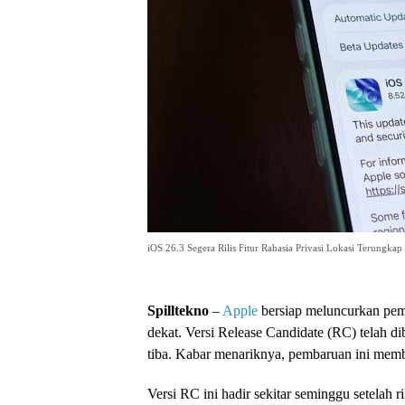
iOS 26.3 Segera Rilis Fitur Rahasia Privasi Lokasi Terungkap
Spilltekno
–
Apple
bersiap meluncurkan pe
dekat. Versi Release Candidate (RC) telah d
tiba. Kabar menariknya, pembaruan ini mem
Versi RC ini hadir sekitar seminggu setelah r