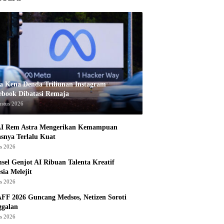
a Kena Denda Triliunan Instagram
ebook Dibatasi Remaja
ustus 2026
I Rem Astra Mengerikan Kemampuan
snya Terlalu Kuat
us 2026
sel Genjot AI Ribuan Talenta Kreatif
sia Melejit
us 2026
AFF 2026 Guncang Medsos, Netizen Soroti
ggalan
us 2026