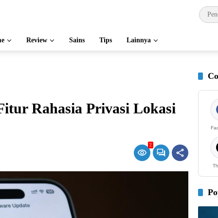
e
Review
Sains
Tips
Lainnya
Co
Fitur Rahasia Privasi Lokasi
Fa
2
Th
Po