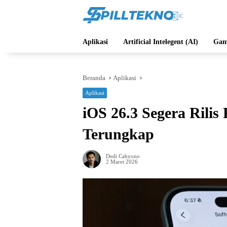
Langsung
ke
konten
Aplikasi
Artificial Intelegent (AI)
Gam
Beranda
Aplikasi
Aplikasi
iOS 26.3 Segera Rilis 
Terungkap
Dedi Cahyono
2 Maret 2026