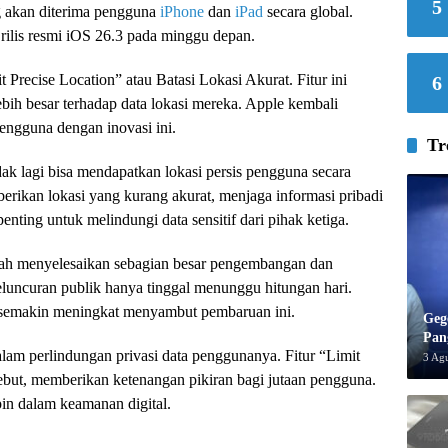
5
g akan diterima pengguna
iPhone
dan
iPad
secara global.
rilis resmi iOS 26.3 pada minggu depan.
 Precise Location” atau Batasi Lokasi Akurat. Fitur ini
6
ih besar terhadap data lokasi mereka. Apple kembali
ngguna dengan inovasi ini.
Tr
dak lagi bisa mendapatkan lokasi persis pengguna secara
rikan lokasi yang kurang akurat, menjaga informasi pribadi
enting untuk melindungi data sensitif dari pihak ketiga.
h menyelesaikan sebagian besar pengembangan dan
peluncuran publik hanya tinggal menunggu hitungan hari.
 semakin meningkat menyambut pembaruan ini.
Geg
Pan
alam perlindungan privasi data penggunanya. Fitur “Limit
3 Ag
rsebut, memberikan ketenangan pikiran bagi jutaan pengguna.
in dalam keamanan digital.