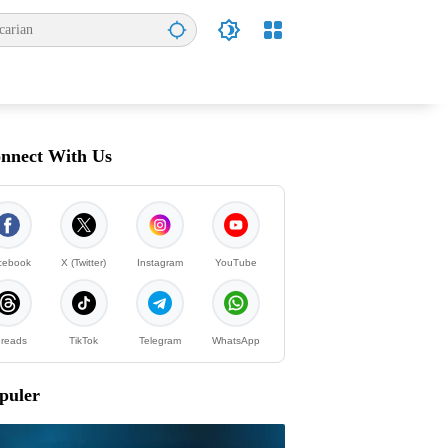
nnect With Us
cebook
X (Twitter)
Instagram
YouTube
reads
TikTok
Telegram
WhatsApp
puler