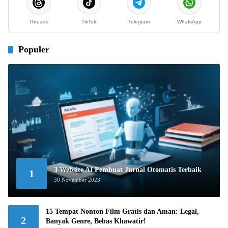
Threads
TikTok
Telegram
WhatsApp
Populer
3 Website AI Pembuat Jurnal Otomatis Terbaik
1
30 November 2023
15 Tempat Nonton Film Gratis dan Aman: Legal,
2
Banyak Genre, Bebas Khawatir!