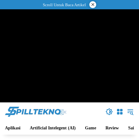
Langsung
×
Scroll Untuk Baca Artikel
ke
konten
Aplikasi
Artificial Intelegent (AI)
Game
Review
Sains