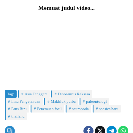
Memuat judul video...
Tag:
Asia Tenggara
Dinosaurus Raksasa
Ilmu Pengetahuan
Makhluk purba
paleontologi
Paus Biru
Penemuan fosil
sauropoda
spesies baru
thailand