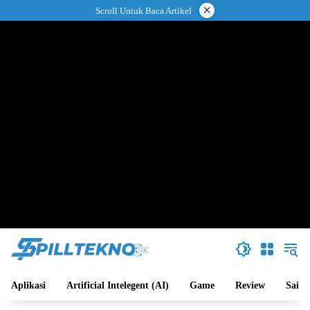
Langsung
×
Scroll Untuk Baca Artikel
ke
konten
Aplikasi
Artificial Intelegent (AI)
Game
Review
Sains