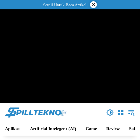
Langsung
×
Scroll Untuk Baca Artikel
ke
konten
Aplikasi
Artificial Intelegent (AI)
Game
Review
Sains