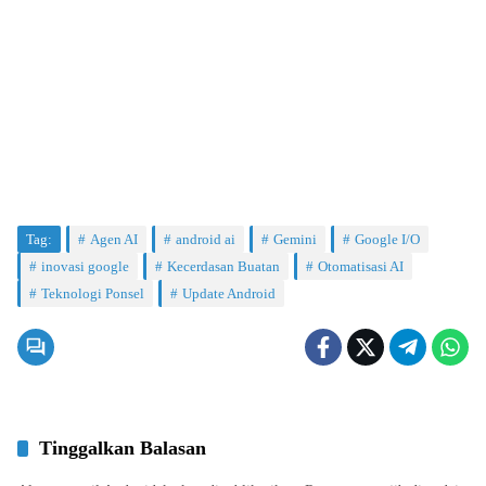
Tag:
Agen AI
android ai
Gemini
Google I/O
inovasi google
Kecerdasan Buatan
Otomatisasi AI
Teknologi Ponsel
Update Android
Tinggalkan Balasan