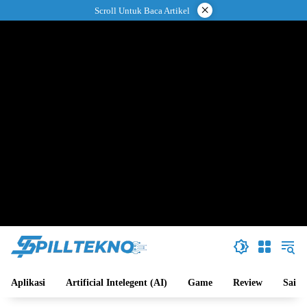
Langsung
×
Scroll Untuk Baca Artikel
ke
konten
Aplikasi
Artificial Intelegent (AI)
Game
Review
Sains