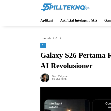
Langsung
ke
konten
Aplikasi
Artificial Intelegent (AI)
Gam
Beranda
AI
AI
Galaxy S26 Pertama R
AI Revolusioner
Dedi Cahyono
13 Mei 2026