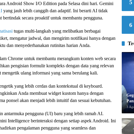
5
ra Android Show I/O Edition pada Selasa dini hari. Gemini
AI
yang jauh lebih canggih dan adaptif. Ini berarti AI tidak
at bertindak secara proaktif untuk membantu pengguna.
6
atisasi
tugas multi-langkah yang melibatkan berbagai
iket, mengatur jadwal, dan mengirim notifikasi hanya dengan
Tr
ktu dan menyederhanakan rutinitas harian Anda.
 dalam Chrome untuk membantu merangkum konten web secara
dahkan pengisian formulir kompleks dengan data yang relevan
ot mengetik ulang informasi yang sama berulang kali.
etik yang lebih cerdas dan kontekstual di keyboard.
mungkinkan Anda membuat widget kustom hanya dengan
Geg
ama ponsel akan menjadi lebih intuitif dan sesuai kebutuhan.
Pan
3 Ag
ain antarmuka pengguna (UI) baru yang lebih ramah AI.
i Intelligence berinteraksi dengan setiap aspek Android. Ini
adirkan pengalaman pengguna yang seamless dan