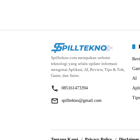
Spilltekno.com merupakan website
Rev
teknologi yang selalu update informasi
Gam
mengenai Aplikasi, AI, Review, Tips & Trik,
Game, dan Sains.
AI
085161473394
Apli
Tips
spilltekno@gmail.com
Tentang Kami
Privacy Policy
Disclaimer