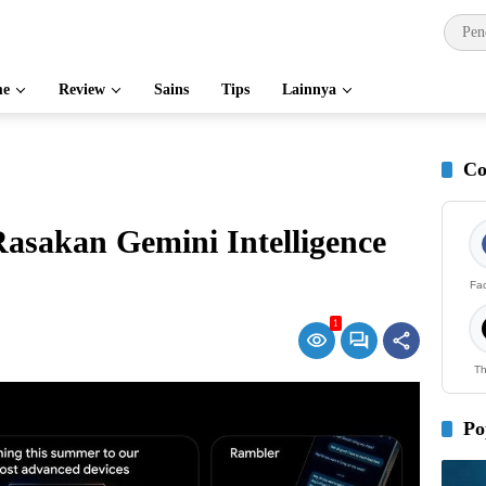
e
Review
Sains
Tips
Lainnya
Co
asakan Gemini Intelligence
Fa
1
Th
Po