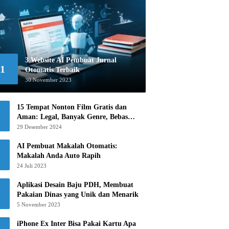
3 Website AI Pembuat Jurnal
1
Otomatis Terbaik
30 November 2023
15 Tempat Nonton Film Gratis dan
Aman: Legal, Banyak Genre, Bebas
Khawatir!
29 Desember 2024
AI Pembuat Makalah Otomatis:
Makalah Anda Auto Rapih
24 Juli 2023
Aplikasi Desain Baju PDH, Membuat
Pakaian Dinas yang Unik dan Menarik
5 November 2023
iPhone Ex Inter Bisa Pakai Kartu Apa