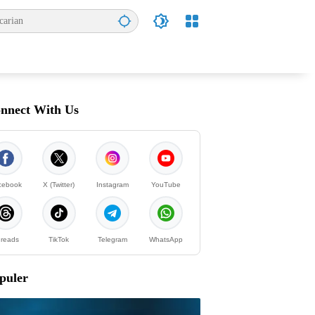
nnect With Us
cebook
X (Twitter)
Instagram
YouTube
reads
TikTok
Telegram
WhatsApp
puler