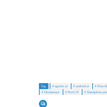
Tag:
agentic ai
android ai
Fitur A
Otomatisasi
Pixel 10
Smartphone pin