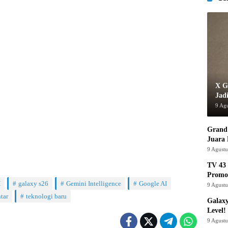
X G
Jad
9 Ag
Grand 
Juara
9 Agust
TV 43 
Promo
I
galaxy s26
Gemini Intelligence
Google AI
9 Agust
tar
teknologi baru
Galaxy
Level!
9 Agust