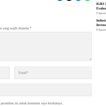
IGRS 
Evalua
9 Agust
Indust
Invest
s yang wajib ditandai
*
8 Agust
 peramban ini untuk komentar saya berikutnya.