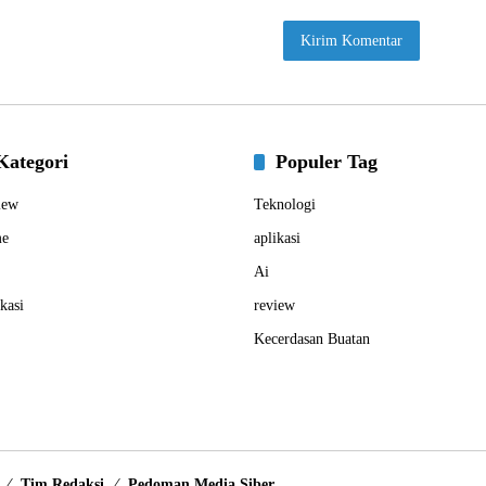
Kategori
Populer Tag
iew
Teknologi
e
aplikasi
Ai
kasi
review
Kecerdasan Buatan
Tim Redaksi
Pedoman Media Siber