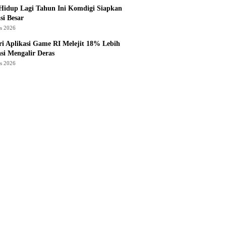
Hidup Lagi Tahun Ini Komdigi Siapkan
si Besar
us 2026
ri Aplikasi Game RI Melejit 18% Lebih
asi Mengalir Deras
us 2026