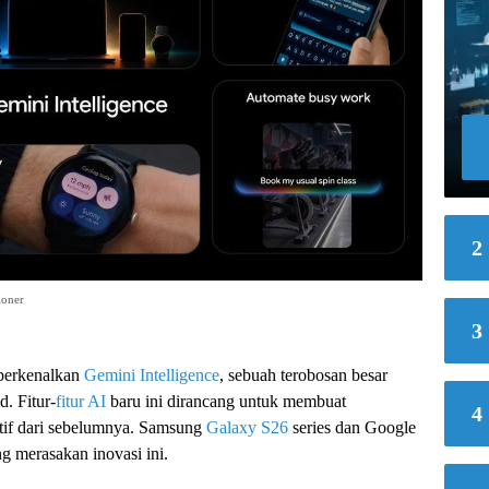
2
ioner
3
perkenalkan
Gemini Intelligence
, sebuah terobosan besar
. Fitur-
fitur AI
baru ini dirancang untuk membuat
4
ktif dari sebelumnya. Samsung
Galaxy S26
series dan Google
g merasakan inovasi ini.