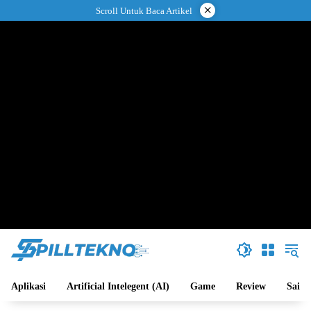
Langsung
×
Scroll Untuk Baca Artikel
ke
konten
Aplikasi
Artificial Intelegent (AI)
Game
Review
Sains