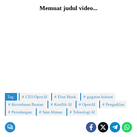
Memuat judul video...
Tag:
CEO OpenAI
Elon Musk
gugatan hukum
Kecerdasan Buatan
Konflik AI
OpenAI
Pengadilan
Persidangan
Sam Altman
Teknologi AI