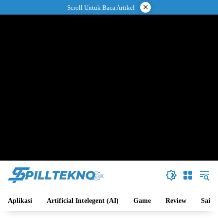
Langsung
×
Scroll Untuk Baca Artikel
ke
konten
Aplikasi
Artificial Intelegent (AI)
Game
Review
Sains